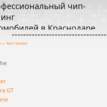
фессиональный чип-
инг
омобилей в Краснодаре
---------------------------------
u
Чип-тюнинг
che
er
ra GT
nne