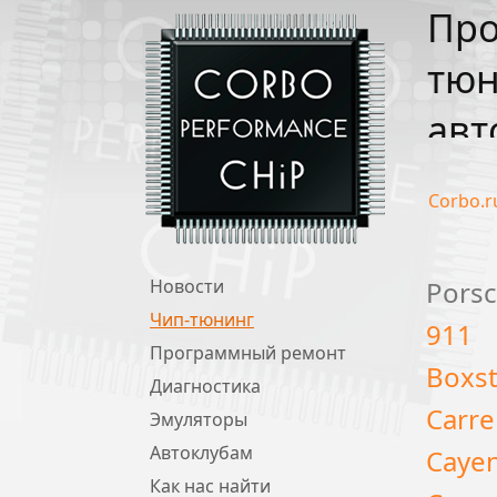
Про
тюн
авт
Corbo.r
Новости
Pors
Чип-тюнинг
911
Программный ремонт
Boxst
Диагностика
Carre
Эмуляторы
Автоклубам
Caye
Как нас найти