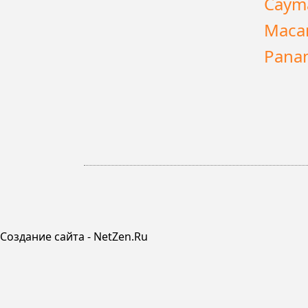
Caym
Maca
Pana
Создание сайта - NetZen.Ru