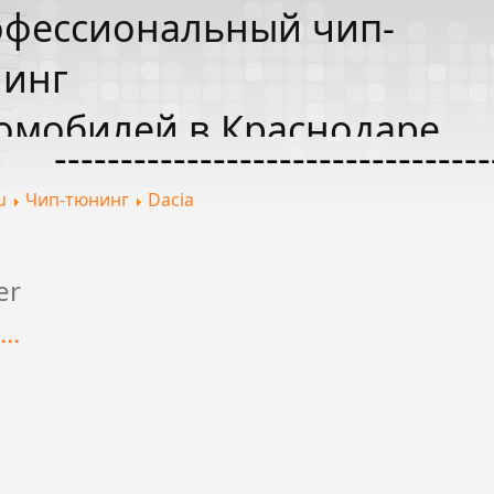
фессиональный чип-
инг
омобилей в Краснодаре
---------------------------------
u
Чип-тюнинг
Dacia
er
..